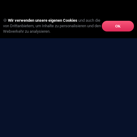
🍪
Wir verwenden unsere eigenen Cookies
und auch die
von Drittanbietern, um Inhalte zu personalisieren und den
OK
Webverkehr zu analysieren.
DEIN BONUS IN NUR
3 SCHRITTEN
REGISTRIERE
TÄTIGE EINE EINZAHLUNG